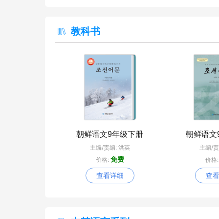
教科书
朝鲜语文9年级下册
朝鲜语文
主编/责编: 洪英
主编/责
免费
价格:
价格
查看详细
查