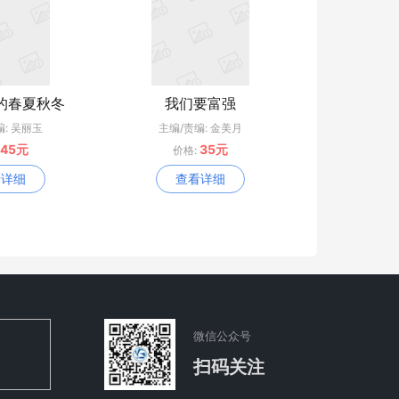
的春夏秋冬
我们要富强
编: 吴丽玉
主编/责编: 金美月
45元
35元
价格:
看详细
查看详细
微信公众号
扫码关注