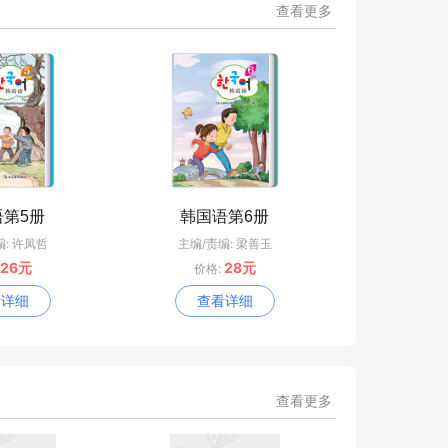
查看更多
语第5册
韩国语第6册
编: 许凤哲
主编/责编: 梁善玉
26元
28元
价格:
看详细
查看详细
查看更多