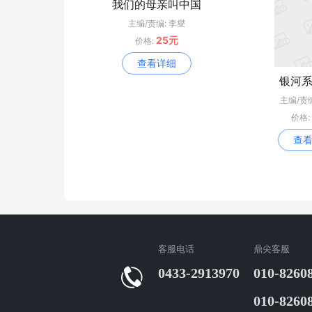
我们的母亲叫中国
主编/责编: 李燮
25元
价格:
查看详细
银河
主编/责
价格:
查
客服电话
鼎尖客服
0433-2913970
010-8260
010-8260