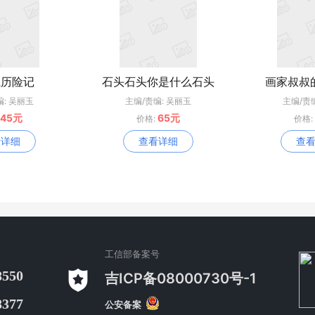
系历险记
石头石头你是什么石头
画家叔叔
编: 吴丽玉
主编/责编: 吴丽玉
主编/责
45元
65元
价格:
价格:
看详细
查看详细
查
工信部备案号
8550
吉ICP备08000730号-1
8377
公安备案