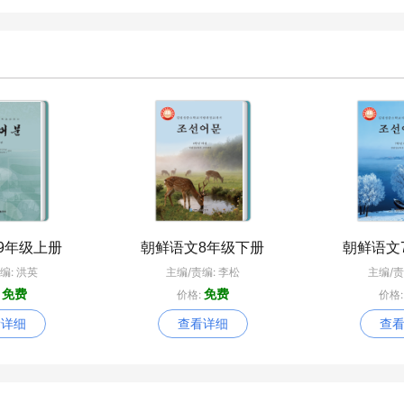
9年级上册
朝鲜语文8年级下册
朝鲜语文
编: 洪英
主编/责编: 李松
主编/责
免费
免费
:
价格:
价格
看详细
查看详细
查