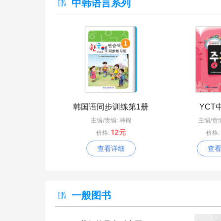
中韩语言系列
韩国语同步训练第1册
YCT
主编/责编: 韩锦
主编/责
12元
价格:
价格:
查看详细
查
一般图书